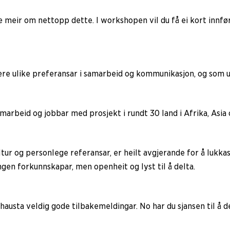
meir om nettopp dette. I workshopen vil du få ei kort innfør
ere ulike preferansar i samarbeid og kommunikasjon, og som u
arbeid og jobbar med prosjekt i rundt 30 land i Afrika, Asia
ltur og personlege referansar, er heilt avgjerande for å lukk
ngen forkunnskapar, men openheit og lyst til å delta.
hausta veldig gode tilbakemeldingar. No har du sjansen til å del