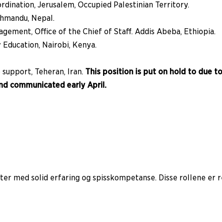
dination, Jerusalem, Occupied Palestinian Territory.
thmandu, Nepal.
ment, Office of the Chief of Staff. Addis Abeba, Ethiopia.
ducation, Nairobi, Kenya.
support, Teheran, Iran.
This position is put on hold to due t
nd communicated early April.
dater med solid erfaring og spisskompetanse. Disse rollene er