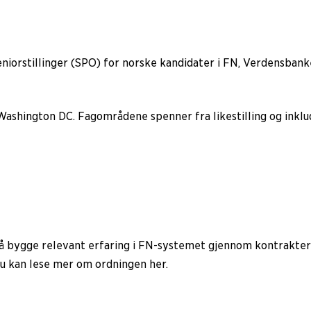
 seniorstillinger (SPO) for norske kandidater i FN, Verdensban
g Washington DC. Fagområdene spenner fra likestilling og inkl
 å bygge relevant erfaring i FN-systemet gjennom kontrakter på
Du kan lese mer om ordningen her.