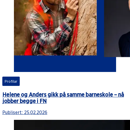
Profilar
Helene og Anders gikk på samme barneskole – nå
jobber begge i FN
Publisert:
25.02.2026