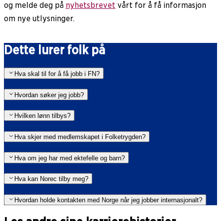
og melde deg på
nyhetsbrevet
vårt for å få informasjon
om nye utlysninger.
Dette lurer folk på
Hva skal til for å få jobb i FN?
Hvordan søker jeg jobb?
Hvilken lønn tilbys?
Hva skjer med medlemskapet i Folketrygden?
Hva om jeg har med ektefelle og barn?
Hva kan Norec tilby meg?
Hvordan holde kontakten med Norge når jeg jobber internasjonalt?