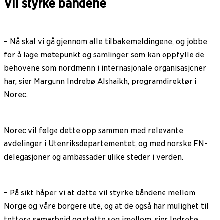
Vil styrke båndene
– Nå skal vi gå gjennom alle tilbakemeldingene, og jobbe
for å lage møtepunkt og samlinger som kan oppfylle de
behovene som nordmenn i internasjonale organisasjoner
har, sier Margunn Indrebø Alshaikh, programdirektør i
Norec.
Norec vil følge dette opp sammen med relevante
avdelinger i Utenriksdepartementet, og med norske FN-
delegasjoner og ambassader ulike steder i verden.
– På sikt håper vi at dette vil styrke båndene mellom
Norge og våre borgere ute, og at de også har mulighet til
tettere samarbeid og støtte seg imellom, sier Indrebø