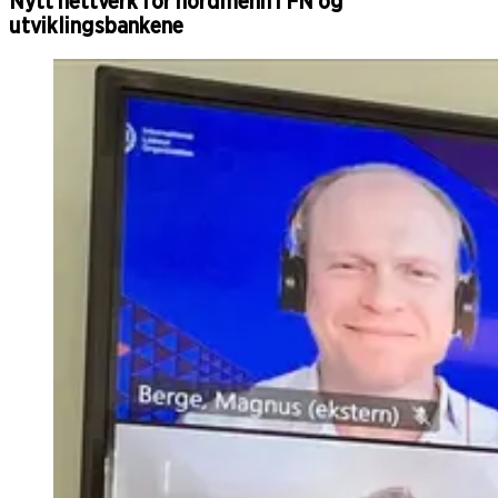
Nytt nettverk for nordmenn i FN og
utviklingsbankene