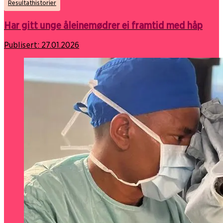
Resultathistorier
Har gitt unge åleinemødrer ei framtid med håp
Publisert:
27.01.2026