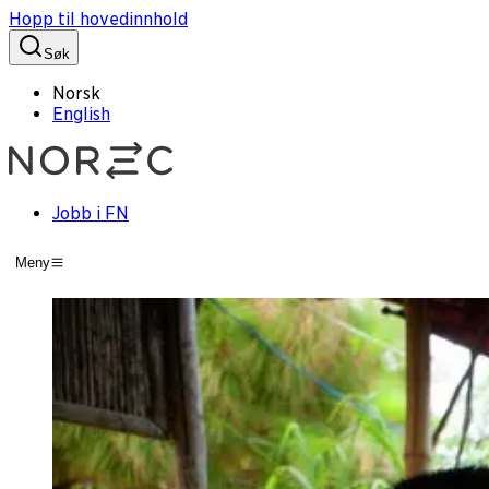
Hopp til hovedinnhold
Søk
Norsk
English
Jobb i FN
Meny