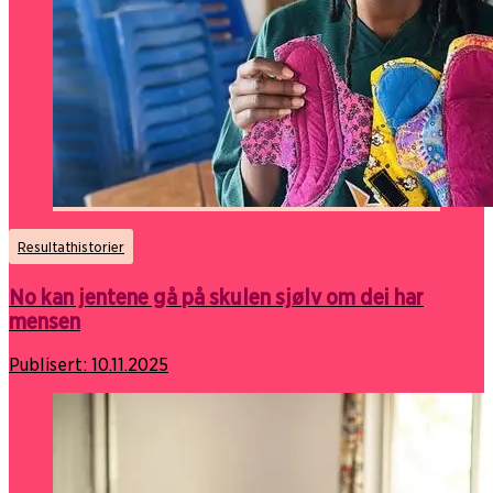
Resultathistorier
No kan jentene gå på skulen sjølv om dei har
mensen
Publisert:
10.11.2025