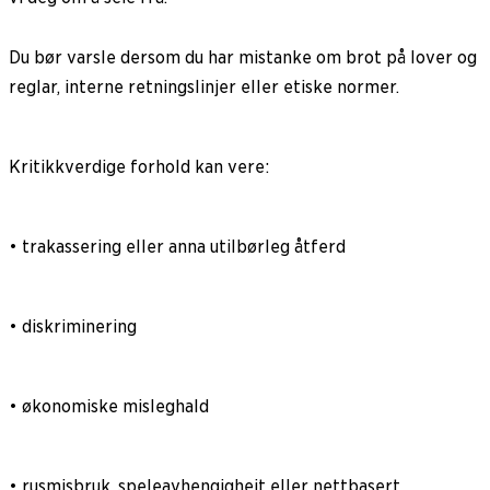
Du bør varsle dersom du har mistanke om brot på lover og
reglar, interne retningslinjer eller etiske normer.
Kritikkverdige forhold kan vere:
• trakassering eller anna utilbørleg åtferd
• diskriminering
• økonomiske misleghald
• rusmisbruk, speleavhengigheit eller nettbasert