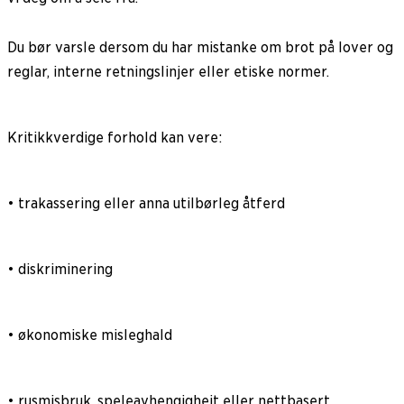
Du bør varsle dersom du har mistanke om brot på lover og
reglar, interne retningslinjer eller etiske normer.
Kritikkverdige forhold kan vere:
• trakassering eller anna utilbørleg åtferd
• diskriminering
• økonomiske misleghald
• rusmisbruk, speleavhengigheit eller nettbasert