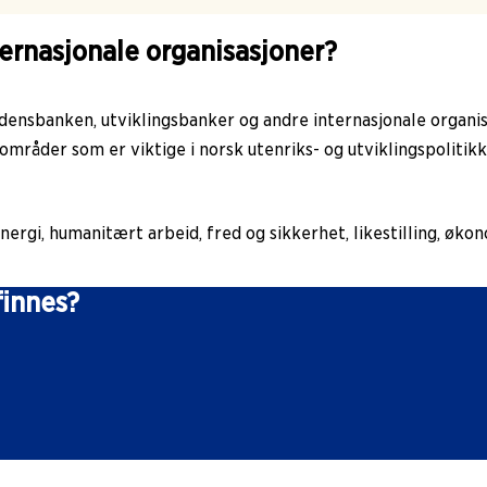
nternasjonale organisasjoner?
densbanken, utviklingsbanker og andre internasjonale organisa
mråder som er viktige i norsk utenriks- og utviklingspolitikk
energi, humanitært arbeid, fred og sikkerhet, likestilling, øk
finnes?