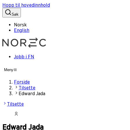
Hopp til hovedinnhold
Søk
Norsk
English
Jobb i FN
Meny
Forside
Tilsette
Edward Jada
Tilsette
Edward Jada