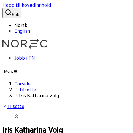
Hopp til hovedinnhold
Søk
Norsk
English
Jobb i FN
Meny
Forside
Tilsette
Iris Katharina Volg
Tilsette
Iris Katharina Volg