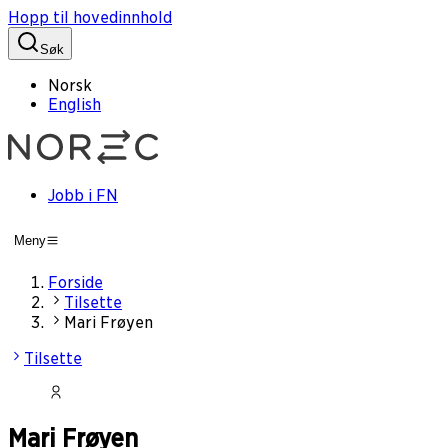
Hopp til hovedinnhold
Søk
Norsk
English
Jobb i FN
Meny
Forside
Tilsette
Mari Frøyen
Tilsette
Mari Frøyen