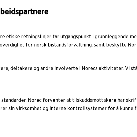
arbeidspartnere
åre etiske retningslinjer tar utgangspunkt i grunnleggende m
 troverdighet for norsk bistandsforvaltning, samt beskytte N
re, deltakere og andre involverte i Norecs aktiviteter. Vi står
tandarder. Norec forventer at tilskuddsmottakere har skriftl
erer sin virksomhet og interne kontrollsystemer for å kunne 