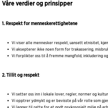
Våre verdier og prinsipper
1. Respekt for menneskerettighetene
Vi viser alle mennesker respekt, uansett etnisitet, kjøn
Vi aksepterer ikke noen form for trakassering, misbruk
Vi forplikter oss til å fremme mangfold, inkludering og 
2. Tillit og respekt
Vi setter oss inn i lokale lover, regler, normer og kult
Vi opptrer ydmykt og er bevisste på vår rolle som gje
Vi legger til rette for et godt psykososialt miljø på ar