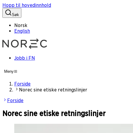
Hopp til hovedinnhold
Søk
Norsk
English
Jobb i FN
Meny
Forside
Norec sine etiske retningslinjer
Forside
Norec sine etiske retningslinjer