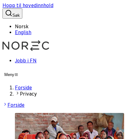
Hopp til hovedinnhold
Søk
Norsk
English
Jobb i FN
Meny
Forside
Privacy
Forside