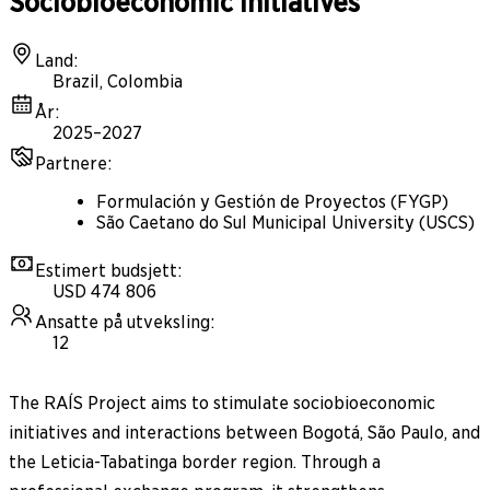
Sociobioeconomic Initiatives
Land
:
Brazil, Colombia
År
:
2025–2027
Partnere
:
Formulación y Gestión de Proyectos (FYGP)
São Caetano do Sul Municipal University (USCS)
Estimert budsjett
:
USD 474 806
Ansatte på utveksling
:
12
The RAÍS Project aims to stimulate sociobioeconomic
initiatives and interactions between Bogotá, São Paulo, and
the Leticia-Tabatinga border region. Through a