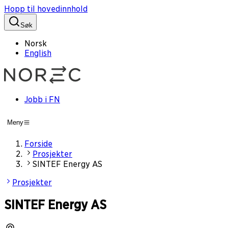
Hopp til hovedinnhold
Søk
Norsk
English
Jobb i FN
Meny
Forside
Prosjekter
SINTEF Energy AS
Prosjekter
SINTEF Energy AS