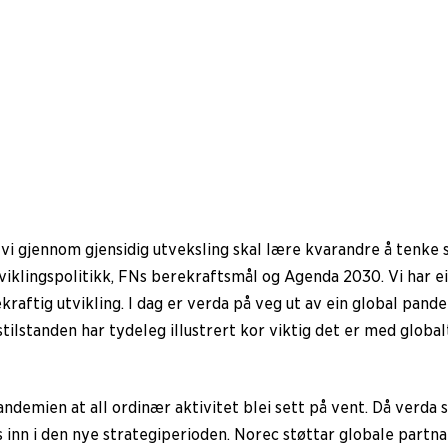
t vi gjennom gjensidig utveksling skal lære kvarandre å tenke
tviklingspolitikk, FNs berekraftsmål og Agenda 2030. Vi har ei
raftig utvikling. I dag er verda på veg ut av ein global pand
tilstanden har tydeleg illustrert kor viktig det er med globa
emien at all ordinær aktivitet blei sett på vent. Då verda s
s inn i den nye strategiperioden. Norec støttar globale part