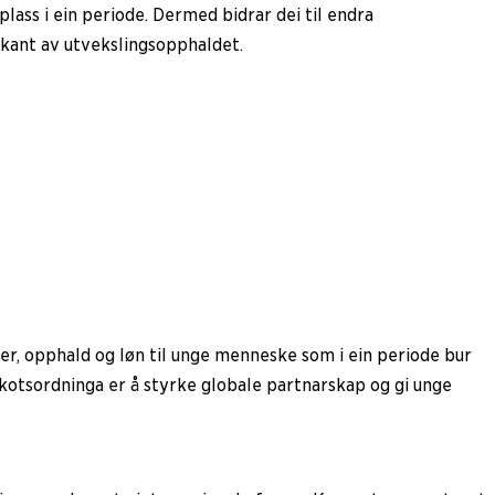
lass i ein periode. Dermed bidrar dei til endra
rkant av utvekslingsopphaldet.
er, opphald og løn til unge menneske som i ein periode bur
lskotsordninga er å styrke globale partnarskap og gi unge