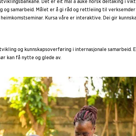
utviklingsbankane. Det er eit mål å auke norsk deltaking i vi
og samarbeid. Målet er å gi råd og rettleiing til verksemder 
heimkomstseminar. Kursa våre er interaktive. Dei gir kunnskap
kling og kunnskapsoverføring i internasjonale samarbeid. Er
sør kan få nytte og glede av.