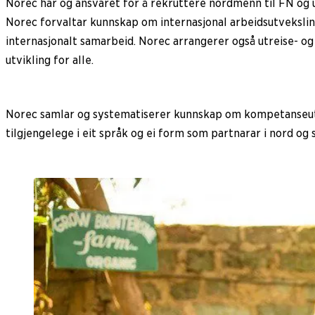
Norec har òg ansvaret for å rekruttere nordmenn til FN og 
Norec forvaltar kunnskap om internasjonal arbeidsutveksling 
internasjonalt samarbeid. Norec arrangerer også utreise- og 
utvikling for alle.
Norec samlar og systematiserer kunnskap om kompetanseutvi
tilgjengelege i eit språk og ei form som partnarar i nord og 