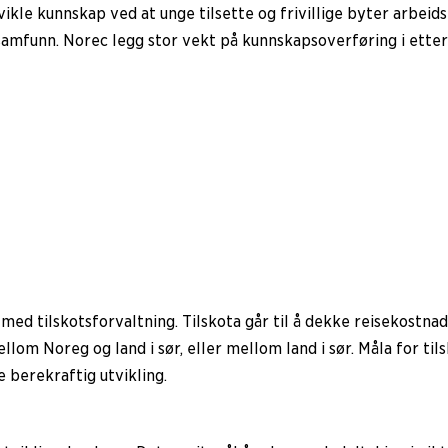
kle kunnskap ved at unge tilsette og frivillige byter arbeidsp
samfunn. Norec legg stor vekt på kunnskapsoverføring i ette
ed tilskotsforvaltning. Tilskota går til å dekke reisekostnad
llom Noreg og land i sør, eller mellom land i sør. Måla for ti
e berekraftig utvikling.