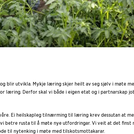
g blir utvikla. Mykje læring skjer heilt av seg sjølv i møte 
 for læring. Derfor skal vi både i eigen etat og i partnarskap 
åre. Ei heilskapleg tilnærming til læring krev dessutan at m
 vi betre rusta til å møte nye utfordringar. Vi veit at det fins
de til nytenking i møte med tilskotsmottakarar.