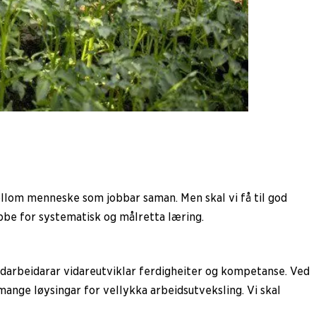
mellom menneske som jobbar saman. Men skal vi få til god
jobbe for systematisk og målretta læring.
edarbeidarar vidareutviklar ferdigheiter og kompetanse. Ved
t mange løysingar for vellykka arbeidsutveksling. Vi skal