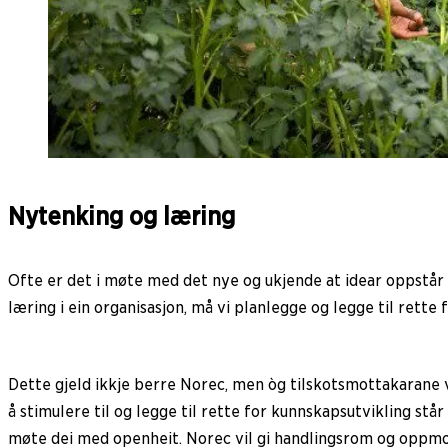
Nytenking og læring
Ofte er det i møte med det nye og ukjende at idear oppstår o
læring i ein organisasjon, må vi planlegge og legge til rette
Dette gjeld ikkje berre Norec, men òg tilskotsmottakarane v
å stimulere til og legge til rette for kunnskapsutvikling står
møte dei med openheit. Norec vil gi handlingsrom og oppmo