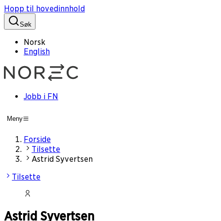
Hopp til hovedinnhold
Søk
Norsk
English
Jobb i FN
Meny
Forside
Tilsette
Astrid Syvertsen
Tilsette
Astrid Syvertsen