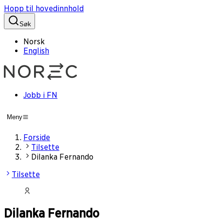
Hopp til hovedinnhold
Søk
Norsk
English
Jobb i FN
Meny
Forside
Tilsette
Dilanka Fernando
Tilsette
Dilanka Fernando