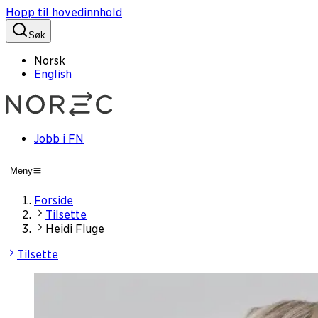
Hopp til hovedinnhold
Søk
Norsk
English
Jobb i FN
Meny
Forside
Tilsette
Heidi Fluge
Tilsette