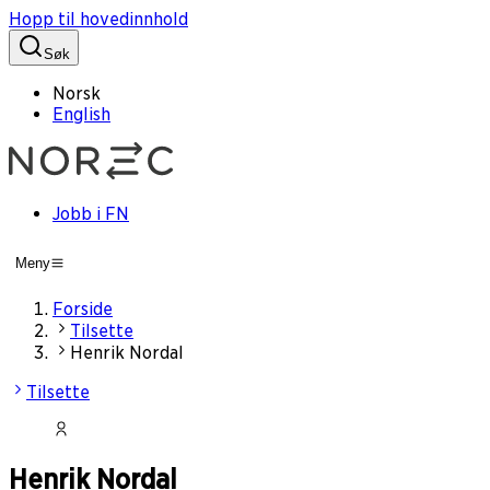
Hopp til hovedinnhold
Søk
Norsk
English
Jobb i FN
Meny
Forside
Tilsette
Henrik Nordal
Tilsette
Henrik Nordal