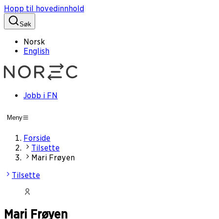
Hopp til hovedinnhold
Søk
Norsk
English
Jobb i FN
Meny
Forside
Tilsette
Mari Frøyen
Tilsette
Mari Frøyen