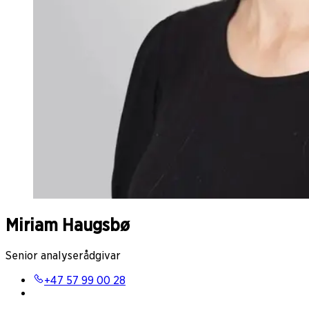
Miriam Haugsbø
Senior analyserådgivar
+47 57 99 00 28