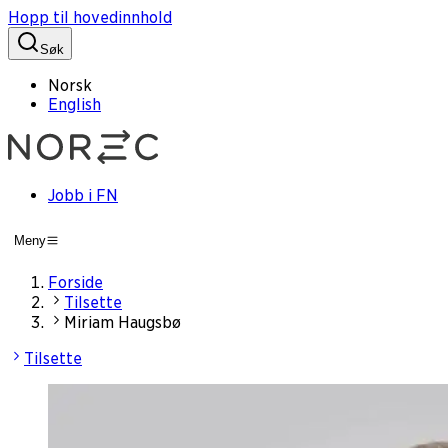
Hopp til hovedinnhold
Søk
Norsk
English
Jobb i FN
Meny
Forside
Tilsette
Miriam Haugsbø
Tilsette