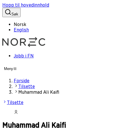
Hopp til hovedinnhold
Søk
Norsk
English
Jobb i FN
Meny
Forside
Tilsette
Muhammad Ali Kaifi
Tilsette
Muhammad Ali Kaifi