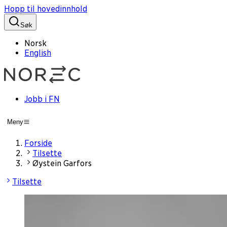
Hopp til hovedinnhold
Søk
Norsk
English
Jobb i FN
Meny
Forside
Tilsette
Øystein Garfors
Tilsette