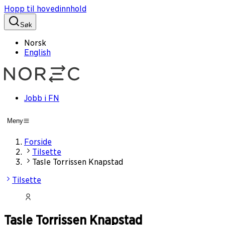
Hopp til hovedinnhold
Søk
Norsk
English
Jobb i FN
Meny
Forside
Tilsette
Tasle Torrissen Knapstad
Tilsette
Tasle Torrissen Knapstad