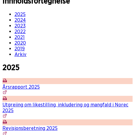
Innholdsfortegnelse
2025
2024
2023
2022
2021
2020
2019
Arkiv
2025
Årsrapport 2025
Utgreiing om likestilling, inkludering og mangfald i Norec
2025
Revisjonsberetning 2025