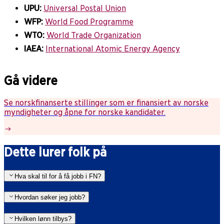
UPU:
Universal Postal Union
WFP:
World Food Programme
WTO:
World Trade Organization
IAEA:
International Atomic Energy Agency
Gå videre
Se norskfinanserte stillinger som er finansiert av norske
myndigheter og åpne for norske kandidater.
Dette lurer folk på
Hva skal til for å få jobb i FN?
Hvordan søker jeg jobb?
Hvilken lønn tilbys?