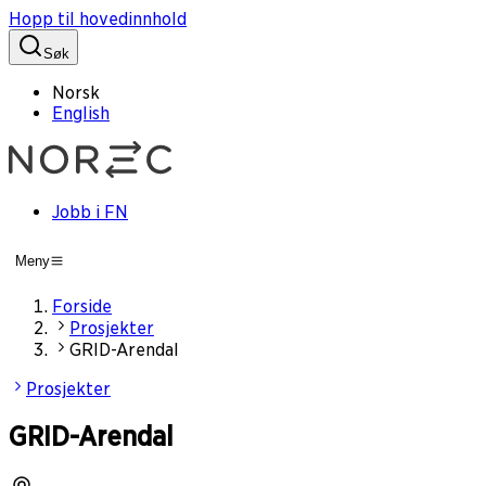
Hopp til hovedinnhold
Søk
Norsk
English
Jobb i FN
Meny
Forside
Prosjekter
GRID-Arendal
Prosjekter
GRID-Arendal