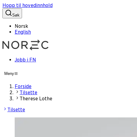
Hopp til hovedinnhold
Søk
Norsk
English
Jobb i FN
Meny
Forside
Tilsette
Therese Lothe
Tilsette