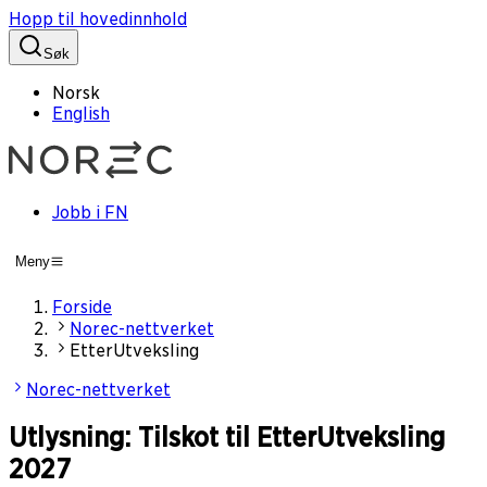
Hopp til hovedinnhold
Søk
Norsk
English
Jobb i FN
Meny
Forside
Norec-nettverket
EtterUtveksling
Norec-nettverket
Utlysning: Tilskot til EtterUtveksling
2027