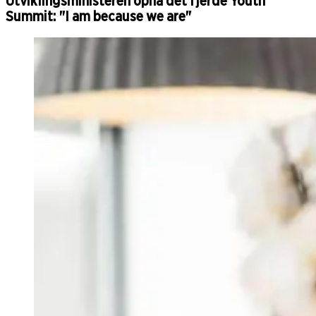
Utviklingsministeren opna det fjerde Youth
Summit: "I am because we are"