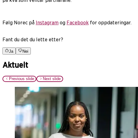
på kva som ventar partnarane.
Følg Norec på
Instagram
og
Facebook
for oppdateringar.
Fant du det du lette etter?
Ja
Nei
Aktuelt
Previous slide
Next slide