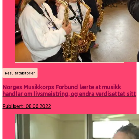
Resultathistorier
Norges Musikkorps Forbund lærte at musikk
handlar om livsmeistring, og endra verdisettet sitt
Publisert:
08.06.2022