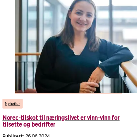
Nyheiter
Norec-tilskot til næringslivet er vinn-vinn for
tilsette og bedrifter
Publisert:
26.06.2024