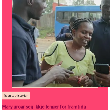
Resultathistorier
Mary uroar seg ikkje lenger for framtida