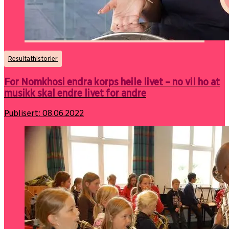
Resultathistorier
For Nomkhosi endra korps heile livet – no vil ho at
musikk skal endre livet for andre
Publisert:
08.06.2022