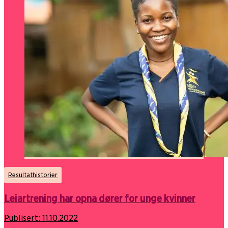
Resultathistorier
Leiartrening har opna dører for unge kvinner
Publisert:
11.10.2022