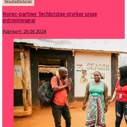
Resultathistorier
Norec-partner Techbridge styrker unge
entreprenørar
Publisert:
26.06.2024