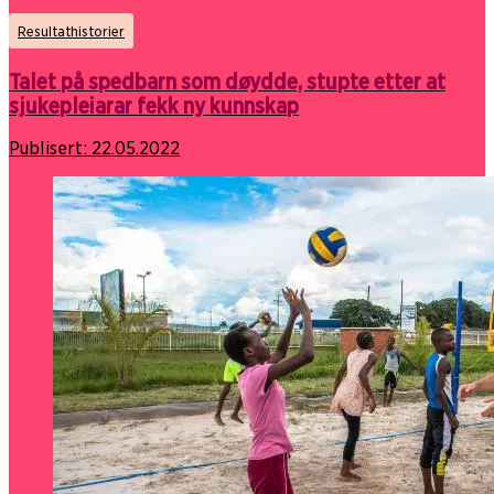
Resultathistorier
Talet på spedbarn som døydde, stupte etter at
sjukepleiarar fekk ny kunnskap
Publisert:
22.05.2022