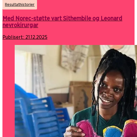
Resultathistorier
Med Norec-støtte vart Sithembile og Leonard
nevrokirurgar
Publisert:
21.12.2025