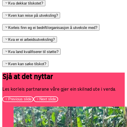
Kva dekkar tilskotet?
Kven kan reise på utveksling?
Korleis finn eg ei bedrift/organisasjon å utveksle med?
Kva er ei arbeidsutveksling?
Kva land kvalifiserer til støtte?
Kven kan søke tilskot?
Sjå at det nyttar
Les korleis partnarane våre gjer ein skilnad ute i verda.
Previous slide
Next slide