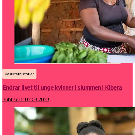
Resultathistorier
Endrar livet til unge kvinner i slummen i Kibera
Publisert:
02.03.2023