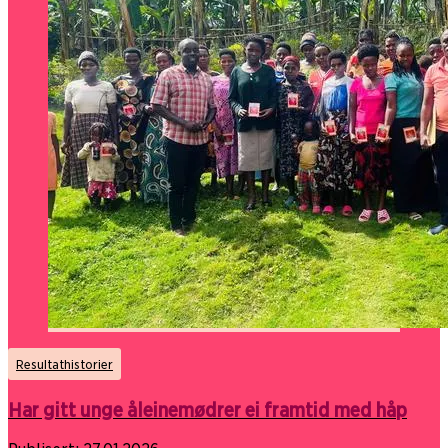
Resultathistorier
Har gitt unge åleinemødrer ei framtid med håp