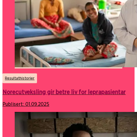
Resultathistorier
Norecutveksling gir betre liv for leprapasientar
Publisert:
01.09.2025