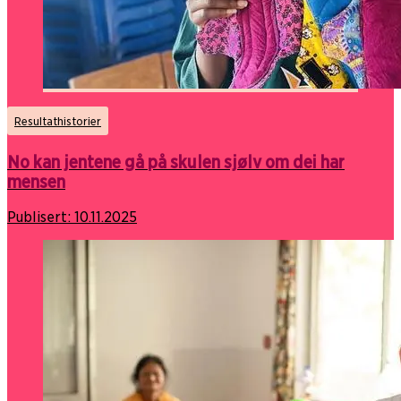
Resultathistorier
No kan jentene gå på skulen sjølv om dei har
mensen
Publisert:
10.11.2025