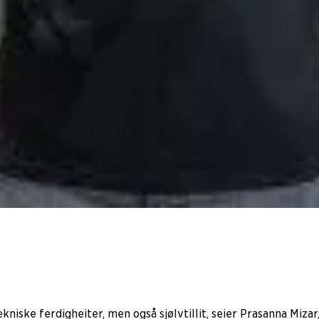
tekniske ferdigheiter, men også sjølvtillit, seier Prasanna Mi