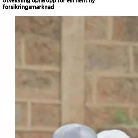
Utveksling opna opp for ein heilt ny
forsikringsmarknad