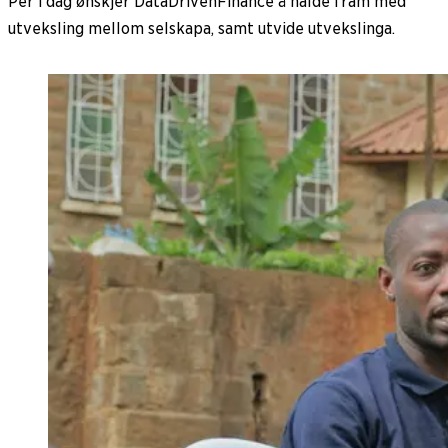
Per i dag ønskjer DataDrivenFinance å halde fram med
utveksling mellom selskapa, samt utvide utvekslinga.