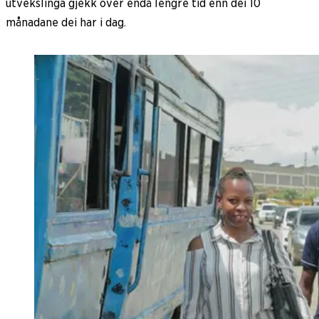
utvekslinga gjekk over endå lengre tid enn dei 10
månadane dei har i dag.