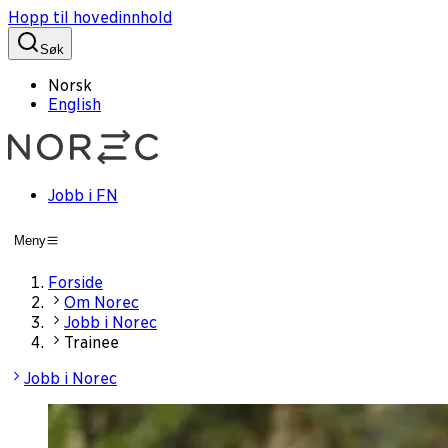
Hopp til hovedinnhold
Søk
Norsk
English
Jobb i FN
Meny
Forside
Om Norec
Jobb i Norec
Trainee
Jobb i Norec