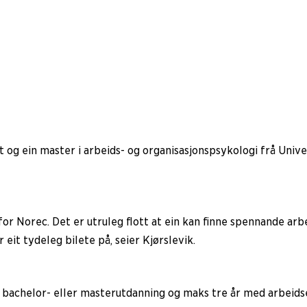
 og ein master i arbeids- og organisasjonspsykologi frå Univer
for Norec. Det er utruleg flott at ein kan finne spennande arb
 eit tydeleg bilete på, seier Kjørslevik.
 bachelor- eller masterutdanning og maks tre år med arbeidser