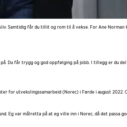
sliv. Samtidig får du tillit og rom til å vekse. For Ane Norman 
 på. Du får trygg og god oppfølging på jobb. I tillegg er du del
er for utvekslingssamarbeid (Norec) i Førde i august 2022. Og 
tund. Eg var målretta på at eg ville inn i Norec, då det passa