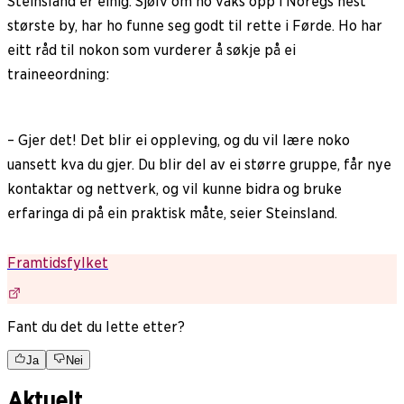
Steinsland er einig. Sjølv om ho vaks opp i Noregs nest
største by, har ho funne seg godt til rette i Førde. Ho har
eitt råd til nokon som vurderer å søkje på ei
traineeordning:
– Gjer det! Det blir ei oppleving, og du vil lære noko
uansett kva du gjer. Du blir del av ei større gruppe, får nye
kontaktar og nettverk, og vil kunne bidra og bruke
erfaringa di på ein praktisk måte, seier Steinsland.
Framtidsfylket
Fant du det du lette etter?
Ja
Nei
Aktuelt