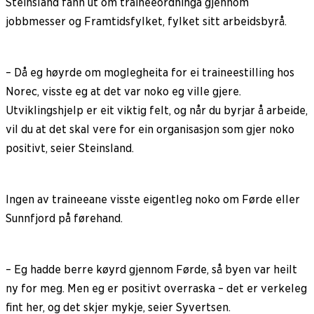
Steinsland fann ut om traineeordninga gjennom
jobbmesser og Framtidsfylket, fylket sitt arbeidsbyrå.
– Då eg høyrde om moglegheita for ei traineestilling hos
Norec, visste eg at det var noko eg ville gjere.
Utviklingshjelp er eit viktig felt, og når du byrjar å arbeide,
vil du at det skal vere for ein organisasjon som gjer noko
positivt, seier Steinsland.
Ingen av traineeane visste eigentleg noko om Førde eller
Sunnfjord på førehand.
– Eg hadde berre køyrd gjennom Førde, så byen var heilt
ny for meg. Men eg er positivt overraska – det er verkeleg
fint her, og det skjer mykje, seier Syvertsen.