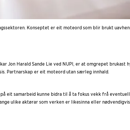
ngssektoren. Konseptet er eit moteord som blir brukt uavheng
skar Jon Harald Sande Lie ved NUPI, er at omgrepet brukast hy
sis. Partnarskap er eit moteord utan særleg innhald.
på eit samarbeid kunne bidra til å ta fokus vekk frå eventuel
ange ulike aktørar som verken er likesinna eller nødvendigvis