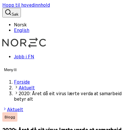
Hopp til hovedinnhold
Søk
Norsk
English
Jobb i FN
Meny
Forside
Aktuelt
2020: Året då eit virus lærte verda at samarbeid
betyr alt
Aktuelt
Blogg