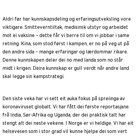
Aldri før har kunnskapsdeling og erfaringsutveksling vore
viktigare. Smitteverntiltak, medisinsk utstyr og arbeidet
mot ei vaksine – dette får vi berre til om vi jobbar i same
retning. Kina, som stod først i kampen, er no på veg ut på
den andre sida – mange erfaringar og lærdommar rikare.
Denne kunnskapen deler dei no med landa som no står
midt i krigen. Deira kunnskap er gull verdt når andre land
skal legge sin kampstrategi.
Den siste veka har vi sett eit auka fokus på spreiinga av
koronaviruset globalt. Vi har fått dei første reportasjane
frå India, Sør-Afrika og Uganda, der dei praktisk talt har
stengt alt dei neste vekene. I Norge er vi heldige. Vi har eit
helsevesen som i stor grad vil kunne hjelpe dei som vert