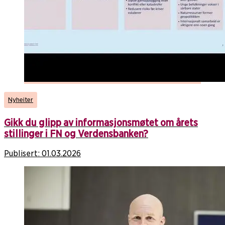
Nyheiter
Gikk du glipp av informasjonsmøtet om årets
stillinger i FN og Verdensbanken?
Publisert:
01.03.2026