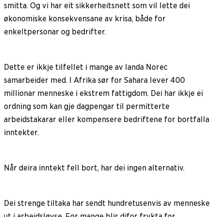
smitta. Og vi har eit sikkerheitsnett som vil lette dei
økonomiske konsekvensane av krisa, både for
enkeltpersonar og bedrifter.
Dette er ikkje tilfellet i mange av landa Norec
samarbeider med. I Afrika sør for Sahara lever 400
millionar menneske i ekstrem fattigdom. Dei har ikkje ei
ordning som kan gje dagpengar til permitterte
arbeidstakarar eller kompensere bedriftene for bortfalla
inntekter.
Når deira inntekt fell bort, har dei ingen alternativ.
Dei strenge tiltaka har sendt hundretusenvis av menneske
ut i arbeidsløyse. For mange blir difor frykta for