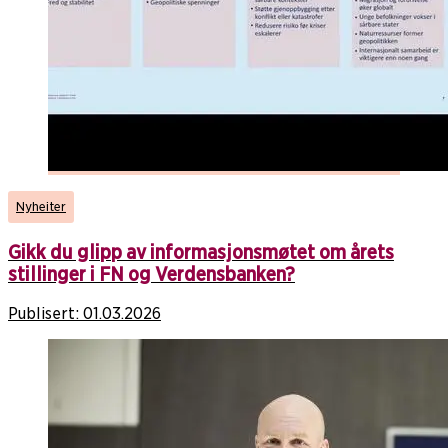
Nyheiter
Gikk du glipp av informasjonsmøtet om årets
stillinger i FN og Verdensbanken?
Publisert:
01.03.2026