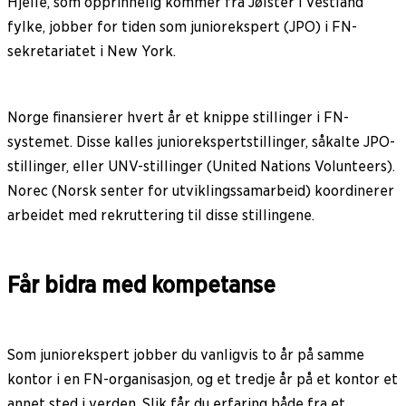
Hjelle, som opprinnelig kommer fra Jølster i Vestland
fylke, jobber for tiden som juniorekspert (JPO) i FN-
sekretariatet i New York.
Norge finansierer hvert år et knippe stillinger i FN-
systemet. Disse kalles juniorekspertstillinger, såkalte JPO-
stillinger, eller UNV-stillinger (United Nations Volunteers).
Norec (Norsk senter for utviklingssamarbeid) koordinerer
arbeidet med rekruttering til disse stillingene.
Får bidra med kompetanse
Som juniorekspert jobber du vanligvis to år på samme
kontor i en FN-organisasjon, og et tredje år på et kontor et
annet sted i verden. Slik får du erfaring både fra et