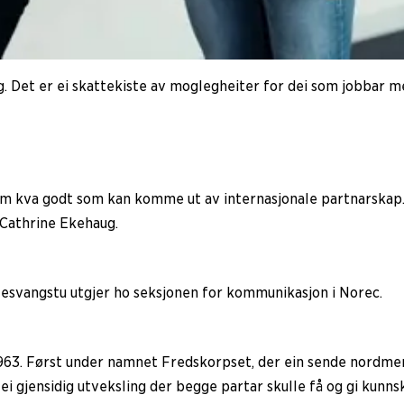
g. Det er ei skattekiste av moglegheiter for dei som jobbar 
fram kva godt som kan komme ut av internasjonale partnarskap
 Cathrine Ekehaug.
svangstu utgjer ho seksjonen for kommunikasjon i Norec.
1963. Først under namnet Fredskorpset, der ein sende nordme
 ei gjensidig utveksling der begge partar skulle få og gi kun