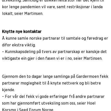
utveksling. Samtidig er usikkerheita stor når det kjem til
kor lenge pandemien vil vare, samt restriksjonar i landa
lokalt, seier Martinsen.
Knytte nye kontaktar
Å kunne samle norske partnarar til samtale og føredrag er
difor ekstra viktig.
– Kunnskapsdeling på tvers av partnarskap er kanskje det
viktigaste ein gjer i den fasen vi er i no, seier Martinsen.
Gjennom den to dagar lange samlinga på Gardermoen fekk
partnarar moglegheit til å knyte nettverk og bli betre
kjende.
– For vår del fekk vi gode erfaringar frå andre partnarar
som har gjennomført utveksling som oss, seier Hoel
Korsmo i Seed Forum Norge.