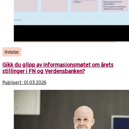
Nyheiter
Gikk du glipp av informasjonsmøtet om årets
stillinger i FN og Verdensbanken?
Publisert:
01.03.2026