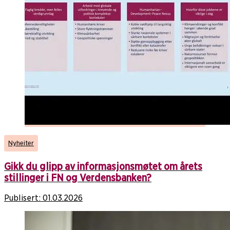
Nyheiter
Gikk du glipp av informasjonsmøtet om årets
stillinger i FN og Verdensbanken?
Publisert:
01.03.2026