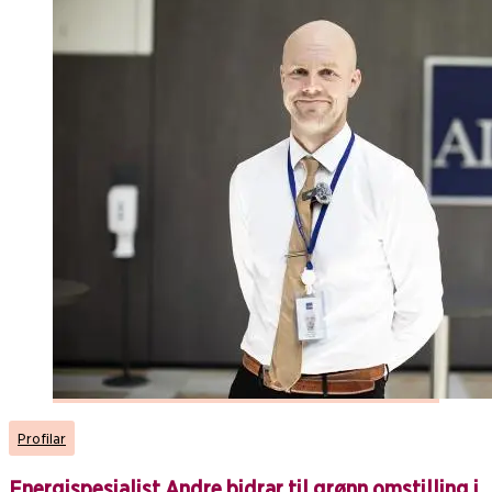
Profilar
Energispesialist Andre bidrar til grønn omstilling i