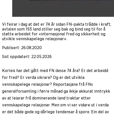
Vi feirar i dag at det er 74 år sidan FN-pakta trådde i kraft,
avtalen som 193 land stiller seg bak og bind seg til for å
støtte arbeidet for «internasjonal fred og sikkerheit og
utvikle vennskapelege relasjonar».
Publisert
:
26.08.2020
Sist oppdatert
:
22.05.2026
Korleis har det gått med FN desse 74 åra? Er det arbeidd
for fred? Er verda sikrare? Og er det utvikla
vennskapelege relasjonar? Reportasjane frå FNs
generalforsamling i førre månad ga ikkje akkurat inntrykk
av at leiarar frå dominerande land traktar etter
vennskapelege relasjonar. Men om vi ser vidare ut i verda
er det både gode og dårlege tendensar å spore. Ein del av