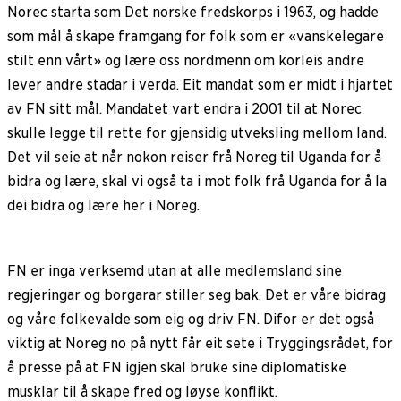
Norec starta som Det norske fredskorps i 1963, og hadde
som mål å skape framgang for folk som er «vanskelegare
stilt enn vårt» og lære oss nordmenn om korleis andre
lever andre stadar i verda. Eit mandat som er midt i hjartet
av FN sitt mål. Mandatet vart endra i 2001 til at Norec
skulle legge til rette for gjensidig utveksling mellom land.
Det vil seie at når nokon reiser frå Noreg til Uganda for å
bidra og lære, skal vi også ta i mot folk frå Uganda for å la
dei bidra og lære her i Noreg.
FN er inga verksemd utan at alle medlemsland sine
regjeringar og borgarar stiller seg bak. Det er våre bidrag
og våre folkevalde som eig og driv FN. Difor er det også
viktig at Noreg no på nytt får eit sete i Tryggingsrådet, for
å presse på at FN igjen skal bruke sine diplomatiske
musklar til å skape fred og løyse konflikt.