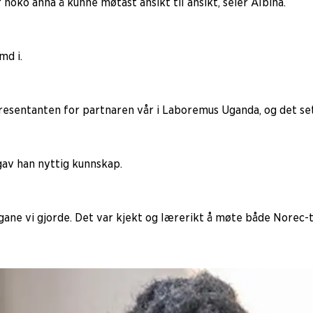
 noko anna å kunne møtast ansikt til ansikt, seier Albina.
md i.
sentanten for partnaren vår i Laboremus Uganda, og det sette
 gav han nyttig kunnskap.
ne vi gjorde. Det var kjekt og lærerikt å møte både Norec-ti