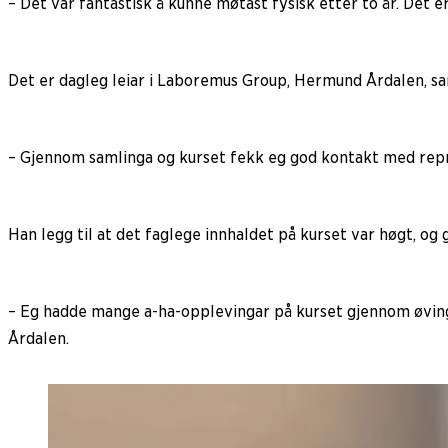
– Det var fantastisk å kunne møtast fysisk etter to år. Det er
Det er dagleg leiar i Laboremus Group, Hermund Årdalen, sa
– Gjennom samlinga og kurset fekk eg god kontakt med repre
Han legg til at det faglege innhaldet på kurset var høgt, og
– Eg hadde mange a-ha-opplevingar på kurset gjennom øvinga
Årdalen.