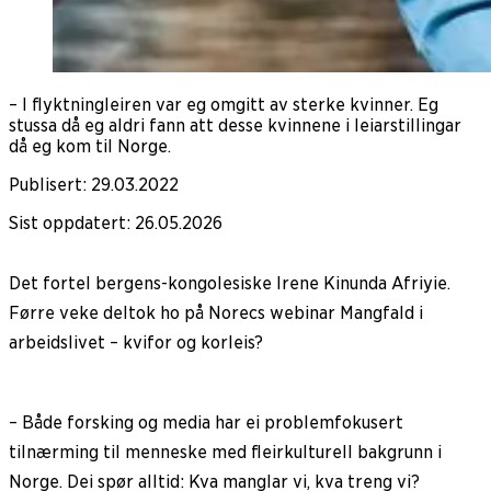
– I flyktningleiren var eg omgitt av sterke kvinner. Eg
stussa då eg aldri fann att desse kvinnene i leiarstillingar
då eg kom til Norge.
Publisert
:
29.03.2022
Sist oppdatert
:
26.05.2026
Det fortel bergens-kongolesiske Irene Kinunda Afriyie.
Førre veke deltok ho på Norecs webinar Mangfald i
arbeidslivet – kvifor og korleis?
– Både forsking og media har ei problemfokusert
tilnærming til menneske med fleirkulturell bakgrunn i
Norge. Dei spør alltid: Kva manglar vi, kva treng vi?