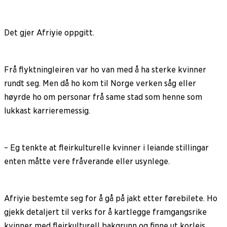
Det gjer Afriyie oppgitt.
Frå flyktningleiren var ho van med å ha sterke kvinner
rundt seg. Men då ho kom til Norge verken såg eller
høyrde ho om personar frå same stad som henne som
lukkast karrieremessig.
– Eg tenkte at fleirkulturelle kvinner i leiande stillingar
enten måtte vere fråverande eller usynlege.
Afriyie bestemte seg for å gå på jakt etter førebilete. Ho
gjekk detaljert til verks for å kartlegge framgangsrike
kvinner med fleirkulturell bakgrunn og finne ut korleis