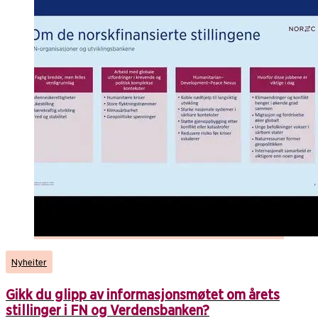
Nyheiter
Gikk du glipp av informasjonsmøtet om årets
stillinger i FN og Verdensbanken?