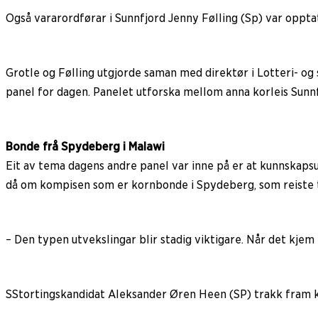
Også vararordførar i Sunnfjord Jenny Følling (Sp) var opptatt
Grotle og Følling utgjorde saman med direktør i Lotteri- o
panel for dagen. Panelet utforska mellom anna korleis Sunnf
Bonde frå Spydeberg i Malawi
Eit av tema dagens andre panel var inne på er at kunnskapsu
då om kompisen som er kornbonde i Spydeberg, som reiste ti
– Den typen utvekslingar blir stadig viktigare. Når det kjem 
SStortingskandidat Aleksander Øren Heen (SP) trakk fram k