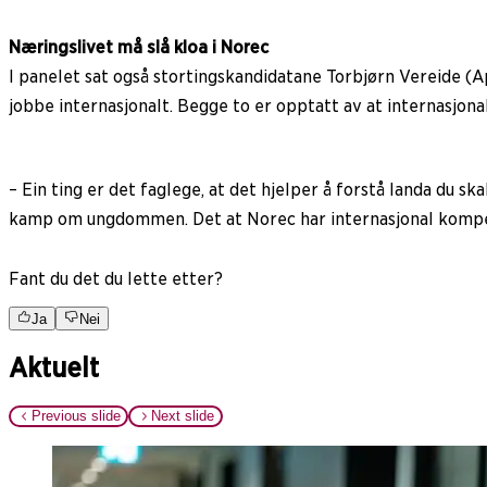
Næringslivet må slå kloa i Norec
I panelet sat også stortingskandidatane Torbjørn Vereide (Ap
jobbe internasjonalt. Begge to er opptatt av at internasjonal
– Ein ting er det faglege, at det hjelper å forstå landa du 
kamp om ungdommen. Det at Norec har internasjonal kompeta
Fant du det du lette etter?
Ja
Nei
Aktuelt
Previous slide
Next slide