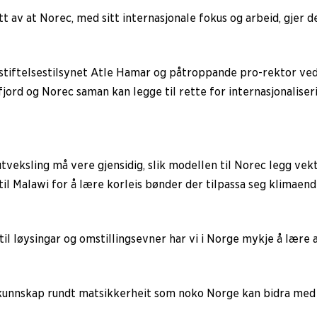
 av at Norec, med sitt internasjonale fokus og arbeid, gjer de
g stiftelsestilsynet Atle Hamar og påtroppande pro-rektor v
jord og Norec saman kan legge til rette for internasjonaliseri
tveksling må vere gjensidig, slik modellen til Norec legg vek
l Malawi for å lære korleis bønder der tilpassa seg klimaend
til løysingar og omstillingsevner har vi i Norge mykje å lære a
unnskap rundt matsikkerheit som noko Norge kan bidra med i