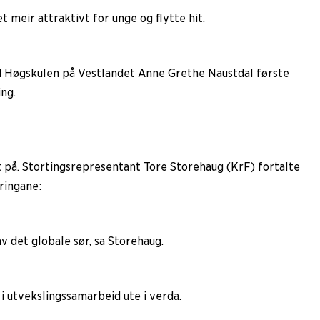
t meir attraktivt for unge og flytte hit.
ed Høgskulen på Vestlandet Anne Grethe Naustdal første
ng.
t på. Stortingsrepresentant Tore Storehaug (KrF) fortalte
ringane:
v det globale sør, sa Storehaug.
 utvekslingssamarbeid ute i verda.