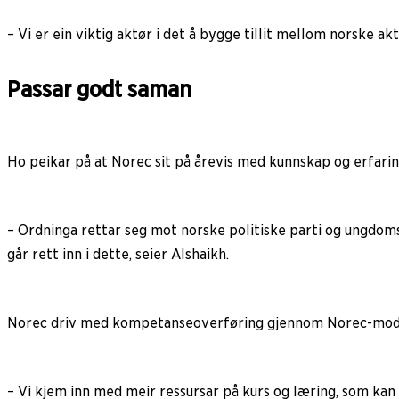
– Vi er ein viktig aktør i det å bygge tillit mellom norske aktø
Passar godt saman
Ho peikar på at Norec sit på årevis med kunnskap og erfaring 
– Ordninga rettar seg mot norske politiske parti og ungdo
går rett inn i dette, seier Alshaikh.
Norec driv med kompetanseoverføring gjennom Norec-modell
– Vi kjem inn med meir ressursar på kurs og læring, som kan g