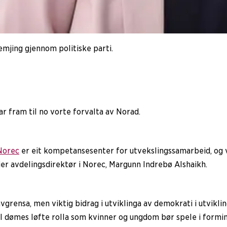
mjing gjennom politiske parti.
r fram til no vorte forvalta av Norad.
Norec
er eit kompetansesenter for utvekslingssamarbeid, og v
er avdelingsdirektør i Norec, Margunn Indrebø Alshaikh.
vgrensa, men viktig bidrag i utviklinga av demokrati i utvikling
il dømes løfte rolla som kvinner og ungdom bør spele i formin