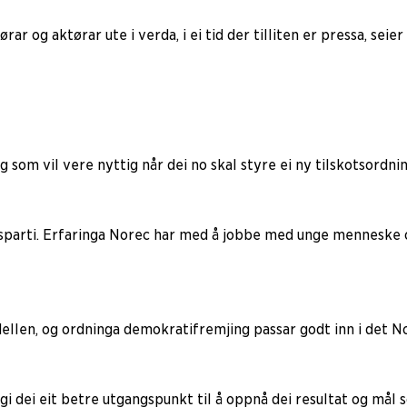
rar og aktørar ute i verda, i ei tid der tilliten er pressa, seier
som vil vere nyttig når dei no skal styre ei ny tilskotsordnin
msparti. Erfaringa Norec har med å jobbe med unge menneske
en, og ordninga demokratifremjing passar godt inn i det No
i dei eit betre utgangspunkt til å oppnå dei resultat og mål s