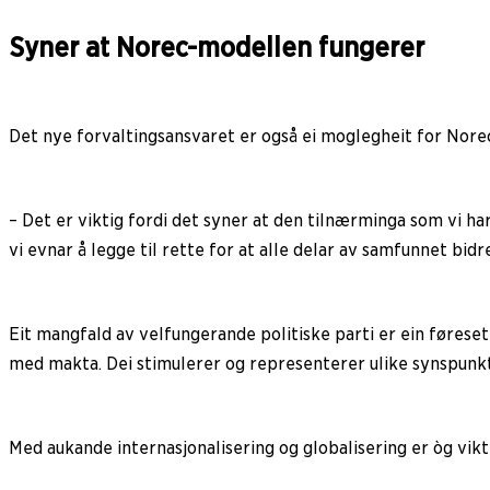
Syner at Norec-modellen fungerer
Det nye forvaltingsansvaret er også ei moglegheit for Norec t
– Det er viktig fordi det syner at den tilnærminga som vi ha
vi evnar å legge til rette for at alle delar av samfunnet bidre
Eit mangfald av velfungerande politiske parti er ein førese
med makta. Dei stimulerer og representerer ulike synspunkt
Med aukande internasjonalisering og globalisering er òg vikt