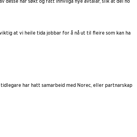
 desse har søkt og fått innvilga nye avtalar, slik at dei no
tig at vi heile tida jobbar for å nå ut til fleire som kan ha
je tidlegare har hatt samarbeid med Norec, eller partnarskap