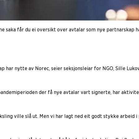
nne saka får du ei oversikt over avtalar som nye partnarskap 
ap har nytte av Norec, seier seksjonsleiar for NGO, Sille Luko
 pandemiperioden der få nye avtalar vart signerte, har aktivit
ling ville slå ut. Men vi har lagt ned eit godt stykke arbeid i