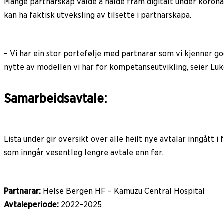
Mange partnarskap valde å halde fram digitalt under koronapan
kan ha faktisk utveksling av tilsette i partnarskapa.
– Vi har ein stor portefølje med partnarar som vi kjenner god
nytte av modellen vi har for kompetanseutvikling, seier Luk
Samarbeidsavtale:
Lista under gir oversikt over alle heilt nye avtalar inngått
som inngår vesentleg lengre avtale enn før.
Partnarar:
Helse Bergen HF – Kamuzu Central Hospital
Avtaleperiode:
2022–2025