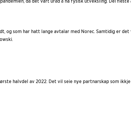
demien, då det vart uråd å ha fysisk utveksling. Dei fleste av
t, og som har hatt lange avtalar med Norec. Samtidig er det vik
owski.
 i første halvdel av 2022. Det vil seie nye partnarskap som ikk