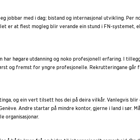
 eg jobbar med i dag; bistand og internasjonal utvikling. Pe
et er at flest mogleg blir verande ein stund i FN-systemet, e
n har høgare utdanning og noko profesjonell erfaring. I tille
 først og fremst for yngre profesjonelle. Rekrutteringane går 
nga, og ein vert tilsett hos dei på deira vilkår. Vanlegvis blir
nève. Andre startar på mindre kontor, gjerne i land i sør. Må
ale organisasjonar.