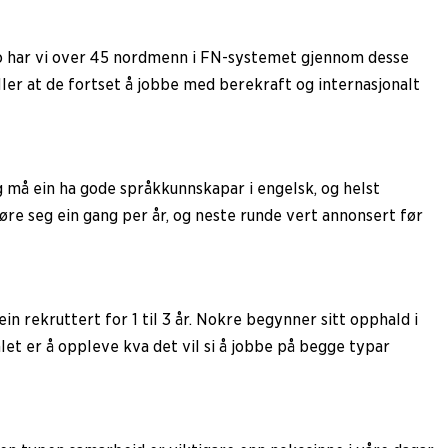
r no har vi over 45 nordmenn i FN-systemet gjennom desse
ller at de fortset å jobbe med berekraft og internasjonalt
gg må ein ha gode språkkunnskapar i engelsk, og helst
føre seg ein gang per år, og neste runde vert annonsert før
 ein rekruttert for 1 til 3 år. Nokre begynner sitt opphald i
let er å oppleve kva det vil si å jobbe på begge typar