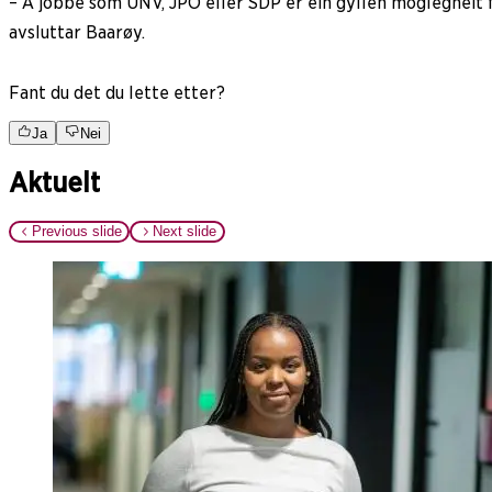
– Å jobbe som UNV, JPO eller SDP er ein gyllen moglegheit f
avsluttar Baarøy.
Fant du det du lette etter?
Ja
Nei
Aktuelt
Previous slide
Next slide