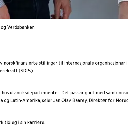
t og Verdsbanken
 av norskfinansierte stillingar til internasjonale organisasjo
berekraft (SDPs).
agt hos utanriksdepartementet. Det passar godt med samfunnsop
ia og Latin-Amerika, seier Jan Olav Baarøy, Direktør for Norec
tidleg i sin karriere.