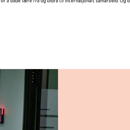
or å både lære frå og bidra til internasjonalt samarbeid. Og 