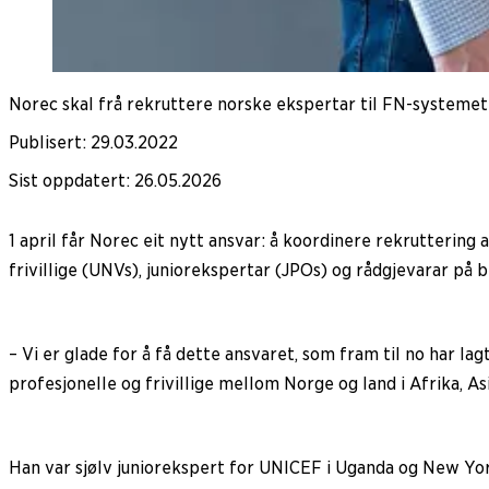
Norec skal frå rekruttere norske ekspertar til FN-systeme
Publisert
:
29.03.2022
Sist oppdatert
:
26.05.2026
1 april får Norec eit nytt ansvar: å koordinere rekruttering
frivillige (UNVs), juniorekspertar (JPOs) og rådgjevarar på 
– Vi er glade for å få dette ansvaret, som fram til no har l
profesjonelle og frivillige mellom Norge og land i Afrika, As
Han var sjølv juniorekspert for UNICEF i Uganda og New York 